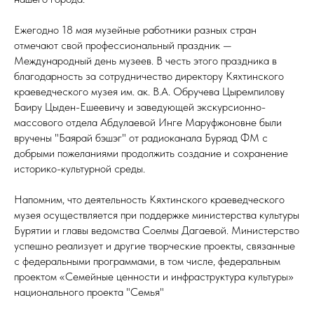
Ежегодно 18 мая музейные работники разных стран
отмечают свой профессиональный праздник —
Международный день музеев. В честь этого праздника в
благодарность за сотрудничество директору Кяхтинского
краеведческого музея им. ак. В.А. Обручева Цыремпилову
Баиру Цыден-Ешеевичу и заведующей экскурсионно-
массового отдела Абдулаевой Инге Маруфжоновне были
вручены "Баярай бэшэг" от радиоканала Буряад ФМ с
добрыми пожеланиями продолжить создание и сохранение
историко-культурной среды.
Напомним, что деятельность Кяхтинского краеведческого
музея осуществляется при поддержке министерства культуры
Бурятии и главы ведомства Соелмы Дагаевой. Министерство
успешно реализует и другие творческие проекты, связанные
с федеральными программами, в том числе, федеральным
проектом «Семейные ценности и инфраструктура культуры»
национального проекта "Семья"