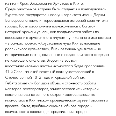
из них - Храм Воскресения Христова в Кяхте.
Среди участников встречи были студенты и преподаватели
Бурятского государственного университета имени Доржи
Банзарова, а также интересующиеся историей края жители
города. Гости мероприятия познакомились с богатой
историей храма и узнали, как продвигаются работы по
воссозданию хрустального «чуда» - уникального иконостаса
- в рамках проекта «Хрустальное чудо Кяхты: наследие
российского купечества». Были озвучены удивительные
исторические факты, связанные с созданием этого шедевра,
не имеющего аналогов. Вторая из восьми
восстанавливаемых частей иконостаса будет прославлять
41-й Ceлeнгинcкий пехотный пoлк, участвовавший в
Отечественной 1812 года и Крымской войнах.
Ребята отметили большой объём и сложность работы
мастеров-реставраторов, заинтересовались историей
появления единственного сохранившегося элемента
иконостаса в Кяхтинском краеведческом музее. Говорили о
проекте, Кяхте, приближающемся юбилее города и
возможностях проекта для продвижения города.