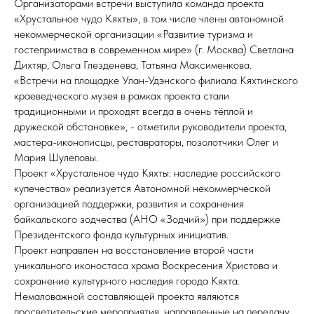
Организаторами встречи выступила команда проекта
«Хрустальное чудо Кяхты», в том числе члены автономной
некоммерческой организации «Развитие туризма и
гостеприимства в современном мире» (г. Москва) Светлана
Дихтяр, Ольга Глезденева, Татьяна Максименкова.
«Встречи на площадке Улан-Удэнского филиала Кяхтинского
краеведческого музея в рамках проекта стали
традиционными и проходят всегда в очень тёплой и
дружеской обстановке», - отметили руководители проекта,
мастера-иконописцы, реставраторы, позолотчики Олег и
Мария Шулеповы.
Проект «Хрустальное чудо Кяхты: наследие российского
купечества» реализуется Автономной некоммерческой
организацией поддержки, развития и сохранения
байкальского зодчества (АНО «Зодчий») при поддержке
Президентского фонда культурных инициатив.
Проект направлен на восстановление второй части
уникального иконостаса храма Воскресения Христова и
сохранение культурного наследия города Кяхта.
Немаловажной составляющей проекта являются
просветительские мероприятия, направленные на передачу