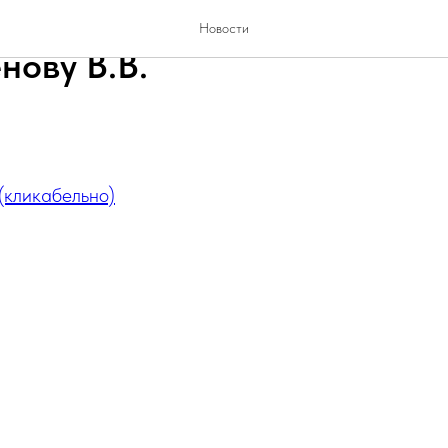
елю министра культуры РБ
Новости
нову В.В.
(кликабельно)