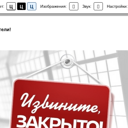
ет:
Изображения:
Звук:
Настройки:
Ц
Ц
Ц
Новости
тели!