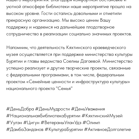
уютной атмосфере библиотеки наше мероприятие прошло на
высоком уровне. Гости остались довольными и отметили
прекрасную организацию. Мы высоко ценим Вашу
поддержку и надеемся на дальнейшее плодотворное
сотрудничество в реализации социально значимых проектов.
Напомним, что деятельность Кяхтинского краеведческого
музея осуществляется при поддержке министерства культуры
Бурятии и главы ведомства Соелмы Дагаевой. Министерство
успешно реализует и другие творческие проекты, связанные
с федеральными программами, в том числе, федеральным
проектом «Семейные ценности и инфраструктура культуры»
национального проекта "Семья"
#ДеньДобра #ДеньМудрости #ДеньУважения
#НациональнаяБиблиотекаБурятии #КяхтинскийМузей
#Уулэн #Цигун #ВетераныУланУдэ #Олимп
#ДамбаЗанданов #КультураБурятии #АктивноеДолголетие