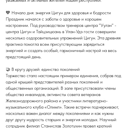
уважаемых и активных жителей нашей республики.
💙 Начало дня: энергия Цигун для здоровья и бодрости
Праздник начался с заботы о здоровье и хорошем
настроении. Под руководством тренеров центра "Уулэн" -
центра Цигун и Тайцзицюань в Улан-Удэ гости совершили
несколько оздоровительных упражнений Цигун. Эта древняя
практика помогла всем присутствующим зарядиться
энергией и создать особый, гармоничный настрой на весь
предстоящий день.
🤝 В кругу друзей: единство поколений
Торжество стало настоящим примером единения, собрав под
одной крышей представителей разных поколений и
общественных организаций. В зале присутствовали члены
общества инвалидов, активисты совета ветеранов
Железнодорожного района и участники литературно-
музыкального клуба «Олимп». Такие встречи подчеркивают,
насколько важен диалог между поколениями и как нужны
друг другу мудрость старших и энергия молодых. Научный
сотрудник филиал Станислав Золотухин провел краткий