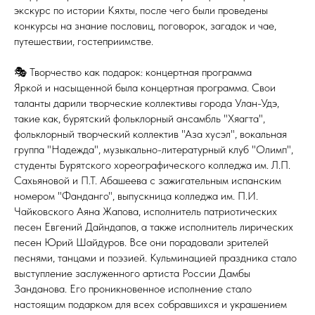
экскурс по истории Кяхты, после чего были проведены
конкурсы на знание пословиц, поговорок, загадок и чае,
путешествии, гостеприимстве.
🎭 Творчество как подарок: концертная программа
Яркой и насыщенной была концертная программа. Свои
таланты дарили творческие коллективы города Улан-Удэ,
такие как, бурятский фольклорный ансамбль "Хяагта",
фольклорный творческий коллектив "Аза хусэл", вокальная
группа "Надежда", музыкально-литературный клуб "Олимп",
студенты Бурятского хореографического колледжа им. Л.П.
Сахьяновой и П.Т. Абашеева с зажигательным испанским
номером "Фанданго", выпускница колледжа им. П.И.
Чайковского Аяна Жапова, исполнитель патриотических
песен Евгений Дайндапов, а также исполнитель лирических
песен Юрий Шайдуров. Все они порадовали зрителей
песнями, танцами и поэзией. Кульминацией праздника стало
выступление заслуженного артиста России Дамбы
Занданова. Его проникновенное исполнение стало
настоящим подарком для всех собравшихся и украшением