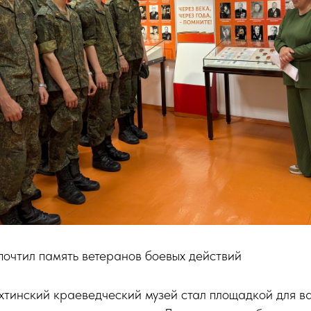
почтил память ветеранов боевых действий
хтинский краеведческий музей стал площадкой для в