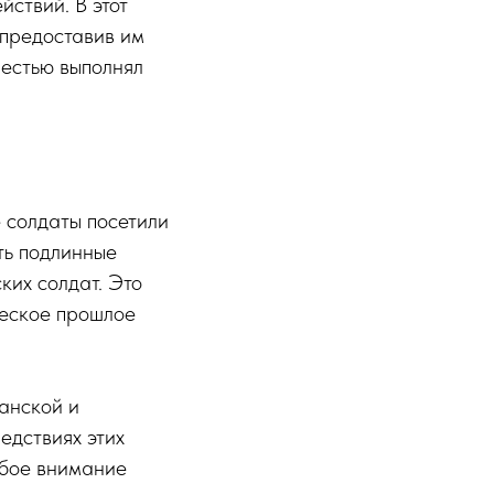
йствий. В этот
 предоставив им
честью выполнял
 солдаты посетили
ть подлинные
ких солдат. Это
ческое прошлое
анской и
едствиях этих
обое внимание