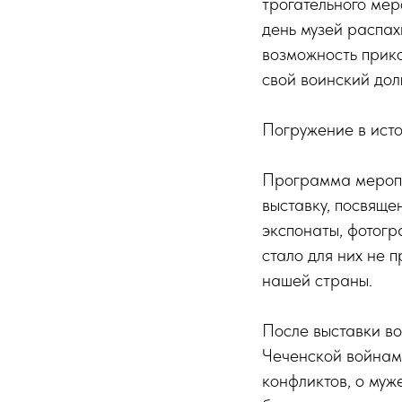
трогательного мер
день музей распах
возможность прико
свой воинский долг
Погружение в ист
Программа меропр
выставку, посвяще
экспонаты, фотогр
стало для них не 
нашей страны.
После выставки в
Чеченской войнам.
конфликтов, о муж