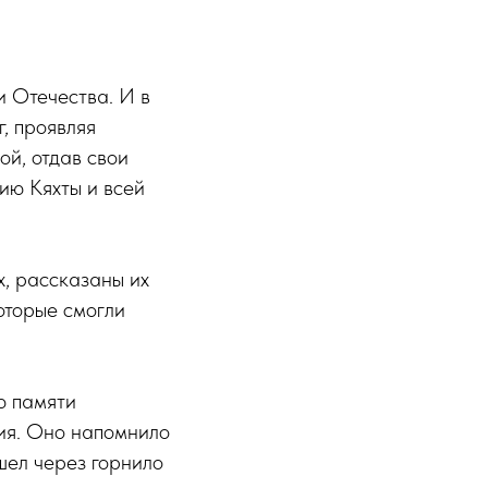
и Отечества. И в
г, проявляя
ой, отдав свои
ию Кяхты и всей
х, рассказаны их
оторые смогли
ю памяти
ния. Оно напомнило
ошел через горнило