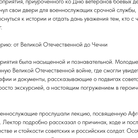
оприятия, приуроченного ко Дню ветеранов боевых де
нул свои двери для военнослужащих срочной службы,
снуться к истории и отдать дань уважения тем, кто с 
.
орию: от Великой Отечественной до Чечни
иятия была насыщенной и познавательной. Молодые
нную Великой Отечественной войне, где смогли увиде
афии и документы, рассказывающие о подвигах советс
просто экскурсией, а настоящим погружением в герои
оеннослужащие прослушали лекцию, посвященную Афг
 Лектор подробно рассказал о причинах, ходе и посл
естве и стойкости советских и российских солдат. Ос